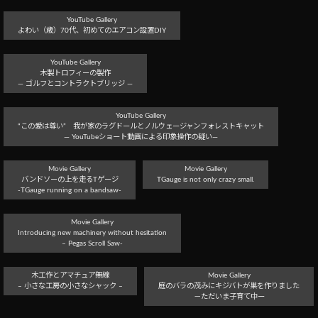
YouTube Gallery
よわい（歳）70代、初めてのエアコン設置DIY
YouTube Gallery
木製トロフィーの製作
― ゴルフとコントラクトブリッジ ―
YouTube Gallery
“この愛は尊い” 我が家のラグドールとノルウェージャンフォレストキャット
― YouTubeショート動画による印象操作の疑い―
Movie Gallery
Movie Gallery
バンドソーの上を走るTゲージ
TGauge is not only crazy small.
-TGauge running on a bandsaw-
Movie Gallery
Introducing new machinery without hesitation
– Pegas Scroll Saw-
木工作とアマチュア無線
Movie Gallery
– 小さな工房の小さなシャック –
庭のバラの茂みにキジバトが巣を作りました
－ただいま子育て中ー