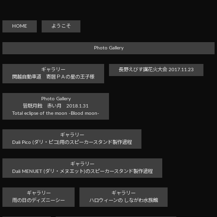
HOME
ようこそ
Photo Gallery
ギャラリー
長野えびす講花火大会 2017.11.23
関越自動車道 寄居ＰＡの星の王子様
Photo Gallery
皆既月蝕 赤い月 2018.1.31
Total eclipse of the moon -Blood moon-
ギャラリー
Dali Pico (ダリ・ピコ)用のスピーカースタンド製作過程
ギャラリー
Dali MENUET (ダリ・メヌエット)のスピーカースタンド製作過程
ギャラリー
ギャラリー
雨の日のディズニーシー
ハロウィーンの しながわ水族館