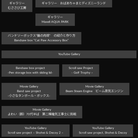
ギャラリー
ギャラリー おばあちゃまとディズニーランド
むささび工房
ギャラリー
Maxell AQUA PARK
バンドソーボックス”猫の肉球” の紹介と作り方
Bandsaw box “Cat Paw Accessory Box”
YouTube Gallery
Bandsaw box project
Scroll saw Project
-Pen storage box with sliding lid-
- Golf Trophy –
Movie Gallery
Movie Gallery
Band saw project
Beam Steam Engine ビーム蒸気エンジン
-小さなタンボール・ボックス-
Movie Gallery
よわい（齢）70代半ば 第二種電気工事士に挑戦
YouTube Gallery
YouTube Gallery
Scroll saw project – Shohei & Decoy 2 –
Scroll saw project, Shohei & Decoy