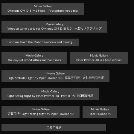
Movie Gallery
Olympus OM-D E-M1 Mark II Procapture mode trial
Movie Gallery
Wooden camera grip for Olympus OM-D EM10 木製カメラグリップ
Bandsaw box “The Moon”, overview and making.
Movie Gallery
Movie Gallery
The days of wood lathes and bandsaws.
Piper Pawnee 40 is a hard worker
Movie Gallery
High Altitude Flight by Piper Pawnee 40、高高度飛行、大井松田飛行場
Movie Gallery
Sight-seeing flight by Piper Pawnee 40 -Part Ⅱ, 大井松田飛行場
Movie Gallery
Movie Gallery
遊覧飛行 sight-seeing flight by Piper Pawnee 40
Piper Pawnee 40
工房と隠家