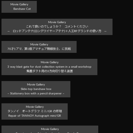
Movie Gallery
Bandsaw Cat
Movie Gallery
これで良いのでしょうか？ コメントください
― ロッドアンテナ(ロングワイヤーアテナ)＋人工RFグランドの使い方 ―
Movie Gallery
70才1アマ、第1級アマチュア無線技士、に挑戦
Movie Gallery
3 way blast gate for dust collection system in a small workshop
集塵ダクト用の3方向切り替え装置
Movie Gallery
Slide-top bandsaw box
– Stationery box with a pencil sharpener –
Movie Gallery
タンノイ オートグラフ ミニ/GR の修理
Repair of TANNOY Autograph mini/GR
Movie Gallery