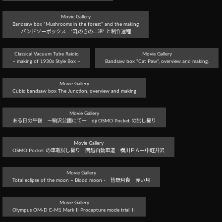
Movie Gallery
Bandsaw box “Mushrooms in the forest” and the making
バンドソーボックス ”森のきのこ達” と制作過程
Classical Vacuum Tube Raidio
Movie Gallery
– making of 1930s Style Box –
Bandsaw box “Cat Paw”, overview and making.
Movie Gallery
Cubic bandsaw box The Junction, overview and making
Movie Gallery
ある日の午後 －駒沢公園にてー dji OSMO Pocket の試し撮り
Movie Gallery
OSMO Pocket の車載試し撮り 関越自動車道 横川ＰＡー中軽井沢
Movie Gallery
Total eclipse of the moon – Blood moon - 皆既月食 赤い月
Movie Gallery
Olympus OM-D E-M1 Mark II Procapture mode trial Ⅱ