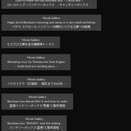
Easy-to-make roll-top bandsaw box – Candy Box –
ロールトップ・バンドソーボックス - キャンディーボックス –
Movie Gallery
Pegas Scroll Bandsaw unboxing and setup in a very small workshop
ぺガス スクロール バンドソーの開封と小さな工房への設置
Movie Gallery
むささび工房を走る機関車トーマス
Movie Gallery
Workshop tour by Thomas the Tank Engine
– Small shed but exciting place –
Movie Gallery
ハナカイドウ（花海棠）- 開花までの40日 –
Movie Gallery
Bandsaw box Bonsai Part II and how to make
盆栽バンドソーボックス”懸崖”と製作過程
Movie Gallery
Bandsaw box “BONSAI”, and the making.
バンドソーボックス”盆栽”と製作過程