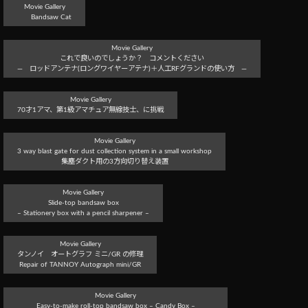
Movie Gallery
Bandsaw Cat
Movie Gallery
これで良いのでしょうか？ コメントください
― ロッドアンテナ(ロングワイヤーアテナ)＋人工RFグランドの使い方 ―
Movie Gallery
70才1アマ、第1級アマチュア無線技士、に挑戦
Movie Gallery
3 way blast gate for dust collection system in a small workshop
集塵ダクト用の3方向切り替え装置
Movie Gallery
Slide-top bandsaw box
– Stationery box with a pencil sharpener –
Movie Gallery
タンノイ オートグラフ ミニ/GR の修理
Repair of TANNOY Autograph mini/GR
Movie Gallery
Easy-to-make roll-top bandsaw box – Candy Box –