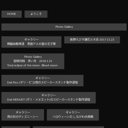
HOME
ようこそ
Photo Gallery
ギャラリー
長野えびす講花火大会 2017.11.23
関越自動車道 寄居ＰＡの星の王子様
Photo Gallery
皆既月蝕 赤い月 2018.1.31
Total eclipse of the moon -Blood moon-
ギャラリー
Dali Pico (ダリ・ピコ)用のスピーカースタンド製作過程
ギャラリー
Dali MENUET (ダリ・メヌエット)のスピーカースタンド製作過程
ギャラリー
ギャラリー
雨の日のディズニーシー
ハロウィーンの しながわ水族館