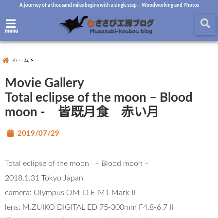
A journey of a thousand miles begins with a single step – Woodworking and Photos
menu
ホーム
Movie Gallery
Total eclipse of the moon – Blood
moon - 皆既月食 赤い月
2019/07/29
Total eclipse of the moon – Blood moon –
2018.1.31 Tokyo Japan
camera: Olympus OM-D E-M1 Mark II
lens: M.ZUIKO DIGITAL ED 75-300mm F4.8-6.7 II