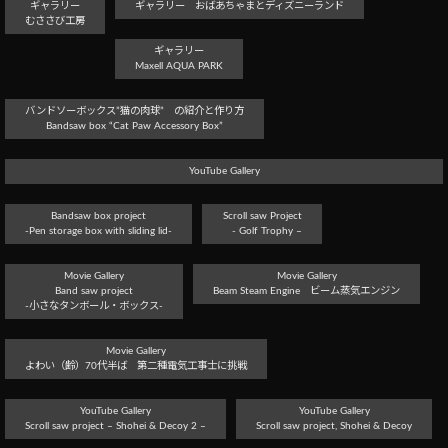
ギャラリー
ギャラリー おばあちゃまとディズニーランド
むささび工房
ギャラリー
Maxell AQUA PARK
バンドソーボックス”猫の肉球” の紹介と作り方
Bandsaw box “Cat Paw Accessory Box”
YouTube Gallery
Bandsaw box project
Scroll saw Project
-Pen storage box with sliding lid-
- Golf Trophy –
Movie Gallery
Movie Gallery
Band saw project
Beam Steam Engine ビーム蒸気エンジン
-小さなタンボール・ボックス-
Movie Gallery
よわい（齢）70代半ば 第二種電気工事士に挑戦
YouTube Gallery
YouTube Gallery
Scroll saw project – Shohei & Decoy 2 –
Scroll saw project, Shohei & Decoy