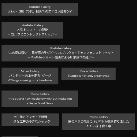
YouTube Gallery
よわい（歳）70代、初めてのエアコン設置DIY
YouTube Gallery
木製トロフィーの製作
― ゴルフとコントラクトブリッジ ―
YouTube Gallery
“この愛は尊い” 我が家のラグドールとノルウェージャンフォレストキャット
― YouTubeショート動画による印象操作の疑い―
Movie Gallery
Movie Gallery
バンドソーの上を走るTゲージ
TGauge is not only crazy small.
-TGauge running on a bandsaw-
Movie Gallery
Introducing new machinery without hesitation
– Pegas Scroll Saw-
木工作とアマチュア無線
Movie Gallery
– 小さな工房の小さなシャック –
庭のバラの茂みにキジバトが巣を作りました
－ただいま子育て中ー