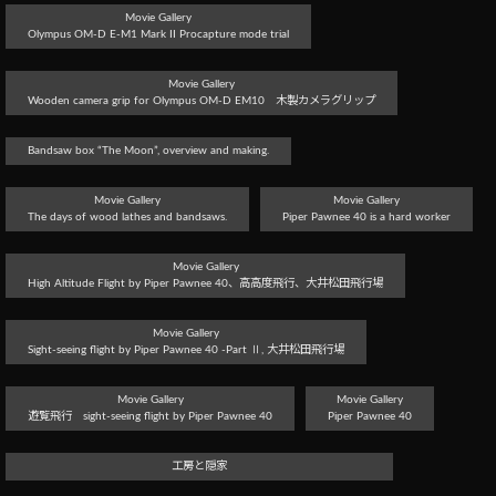
Movie Gallery
Olympus OM-D E-M1 Mark II Procapture mode trial
Movie Gallery
Wooden camera grip for Olympus OM-D EM10 木製カメラグリップ
Bandsaw box “The Moon”, overview and making.
Movie Gallery
Movie Gallery
The days of wood lathes and bandsaws.
Piper Pawnee 40 is a hard worker
Movie Gallery
High Altitude Flight by Piper Pawnee 40、高高度飛行、大井松田飛行場
Movie Gallery
Sight-seeing flight by Piper Pawnee 40 -Part Ⅱ, 大井松田飛行場
Movie Gallery
Movie Gallery
遊覧飛行 sight-seeing flight by Piper Pawnee 40
Piper Pawnee 40
工房と隠家