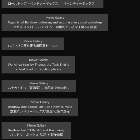
ロールトップ・バンドソーボックス - キャンディーボックス –
Movie Gallery
Pegas Scroll Bandsaw unboxing and setup in a very small workshop
ぺガス スクロール バンドソーの開封と小さな工房への設置
Movie Gallery
むささび工房を走る機関車トーマス
Movie Gallery
Workshop tour by Thomas the Tank Engine
– Small shed but exciting place –
Movie Gallery
ハナカイドウ（花海棠）- 開花までの40日 –
Movie Gallery
Bandsaw box Bonsai Part II and how to make
盆栽バンドソーボックス”懸崖”と製作過程
Movie Gallery
Bandsaw box “BONSAI”, and the making.
バンドソーボックス”盆栽”と製作過程