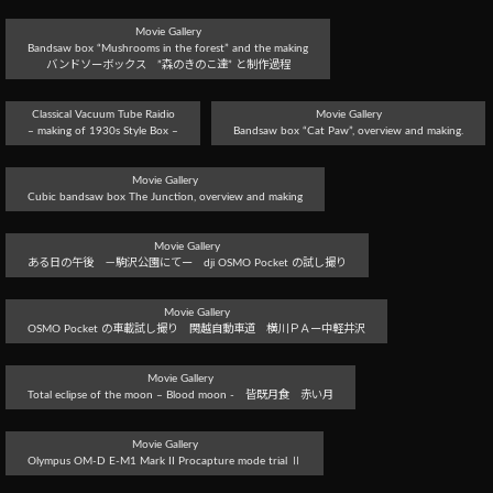
Movie Gallery
Bandsaw box “Mushrooms in the forest” and the making
バンドソーボックス ”森のきのこ達” と制作過程
Classical Vacuum Tube Raidio
Movie Gallery
– making of 1930s Style Box –
Bandsaw box “Cat Paw”, overview and making.
Movie Gallery
Cubic bandsaw box The Junction, overview and making
Movie Gallery
ある日の午後 －駒沢公園にてー dji OSMO Pocket の試し撮り
Movie Gallery
OSMO Pocket の車載試し撮り 関越自動車道 横川ＰＡー中軽井沢
Movie Gallery
Total eclipse of the moon – Blood moon - 皆既月食 赤い月
Movie Gallery
Olympus OM-D E-M1 Mark II Procapture mode trial Ⅱ