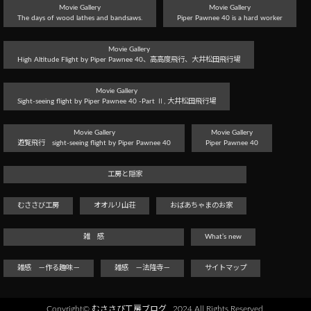
Movie Gallery
Movie Gallery
The days of wood lathes and bandsaws.
Piper Pawnee 40 is a hard worker
Movie Gallery
High Altitude Flight by Piper Pawnee 40、高高度飛行、大井松田飛行場
Movie Gallery
Sight-seeing flight by Piper Pawnee 40 -Part Ⅱ, 大井松田飛行場
Movie Gallery
Movie Gallery
遊覧飛行 sight-seeing flight by Piper Pawnee 40
Piper Pawnee 40
工房と隠家
むささび工房
オオルリ山荘
おばあちゃまのお家
雑 感
What’s new
雑感 －作る趣味－
雑感 －法隆寺－
サイトマップ
Copyright©
むささび工房ブログ
, 2024 All Rights Reserved.