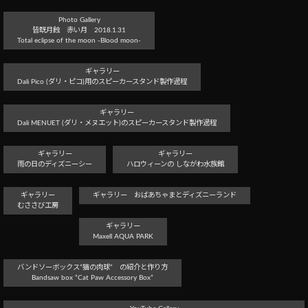
Photo Gallery
皆既月蝕 赤い月 2018.1.31
Total eclipse of the moon -Blood moon-
ギャラリー
Dali Pico (ダリ・ピコ)用のスピーカースタンド製作過程
ギャラリー
Dali MENUET (ダリ・メヌエット)のスピーカースタンド製作過程
ギャラリー
ギャラリー
雨の日のディズニーシー
ハロウィーンの しながわ水族館
ギャラリー
ギャラリー おばあちゃまとディズニーランド
むささび工房
ギャラリー
Maxell AQUA PARK
バンドソーボックス”猫の肉球” の紹介と作り方
Bandsaw box “Cat Paw Accessory Box”