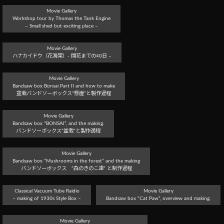
Movie Gallery
Workshop tour by Thomas the Tank Engine
– Small shed but exciting place –
Movie Gallery
ハナカイドウ（花海棠）- 開花までの40日 –
Movie Gallery
Bandsaw box Bonsai Part II and how to make
盆栽バンドソーボックス”懸崖”と製作過程
Movie Gallery
Bandsaw box “BONSAI”, and the making.
バンドソーボックス”盆栽”と製作過程
Movie Gallery
Bandsaw box “Mushrooms in the forest” and the making
バンドソーボックス ”森のきのこ達” と制作過程
Classical Vacuum Tube Raidio
Movie Gallery
– making of 1930s Style Box –
Bandsaw box “Cat Paw”, overview and making.
Movie Gallery