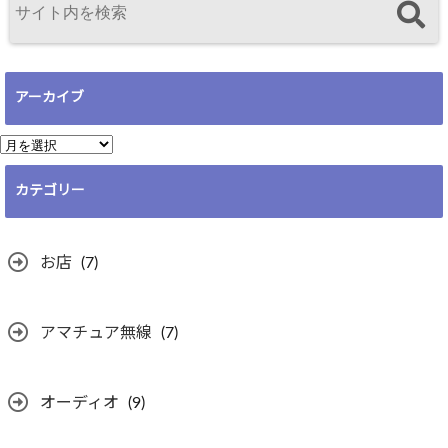
アーカイブ
ア
ー
カテゴリー
カ
イ
ブ
お店
(7)
アマチュア無線
(7)
オーディオ
(9)