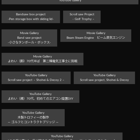
YouTube Gallery
Bandsaw box project
Scroll saw Project
-Pen storage box with sliding lid-
- Golf Trophy –
Movie Gallery
Movie Gallery
Band saw project
Beam Steam Engine ビーム蒸気エンジン
-小さなタンボール・ボックス-
Movie Gallery
よわい（齢）70代半ば 第二種電気工事士に挑戦
YouTube Gallery
YouTube Gallery
Scroll saw project – Shohei & Decoy 2 –
Scroll saw project, Shohei & Decoy
YouTube Gallery
よわい（歳）70代、初めてのエアコン設置DIY
YouTube Gallery
木製トロフィーの製作
― ゴルフとコントラクトブリッジ ―
YouTube Gallery