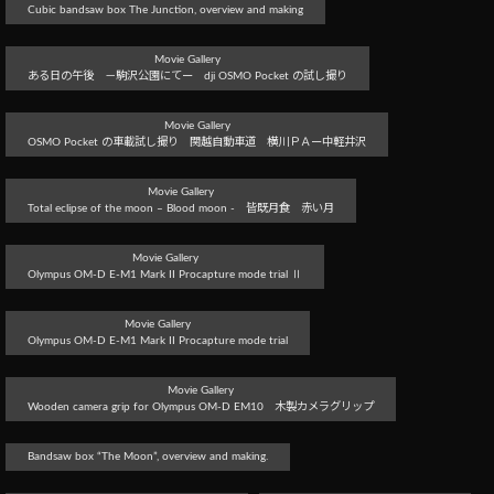
Cubic bandsaw box The Junction, overview and making
Movie Gallery
ある日の午後 －駒沢公園にてー dji OSMO Pocket の試し撮り
Movie Gallery
OSMO Pocket の車載試し撮り 関越自動車道 横川ＰＡー中軽井沢
Movie Gallery
Total eclipse of the moon – Blood moon - 皆既月食 赤い月
Movie Gallery
Olympus OM-D E-M1 Mark II Procapture mode trial Ⅱ
Movie Gallery
Olympus OM-D E-M1 Mark II Procapture mode trial
Movie Gallery
Wooden camera grip for Olympus OM-D EM10 木製カメラグリップ
Bandsaw box “The Moon”, overview and making.