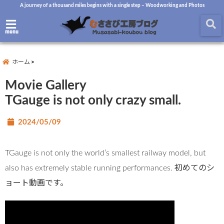
A journey of a thousand miles begins with a single step – Woodworking and Photos
menu
ホーム
Movie Gallery
TGauge is not only crazy small.
2024/05/09
TGauge is not only the world’s smallest railway model, but
also has extremely stable running performances. 初めてのシ
ョート動画です。