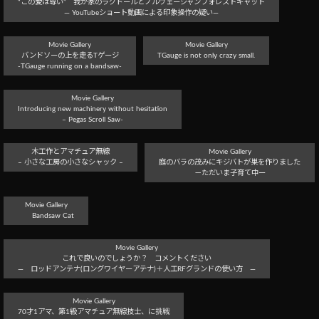
“この愛は尊い” 我が家のラグドールとノルウェージャンフォレストキャット
― YouTubeショート動画による印象操作の疑い―
Movie Gallery
Movie Gallery
バンドソーの上を走るTゲージ
TGauge is not only crazy small.
-TGauge running on a bandsaw-
Movie Gallery
Introducing new machinery without hesitation
– Pegas Scroll Saw-
木工作とアマチュア無線
Movie Gallery
– 小さな工房の小さなシャック –
庭のバラの茂みにキジバトが巣を作りました
－ただいま子育て中ー
Movie Gallery
Bandsaw Cat
Movie Gallery
これで良いのでしょうか？ コメントください
― ロッドアンテナ(ロングワイヤーアテナ)＋人工RFグランドの使い方 ―
Movie Gallery
70才1アマ、第1級アマチュア無線技士、に挑戦