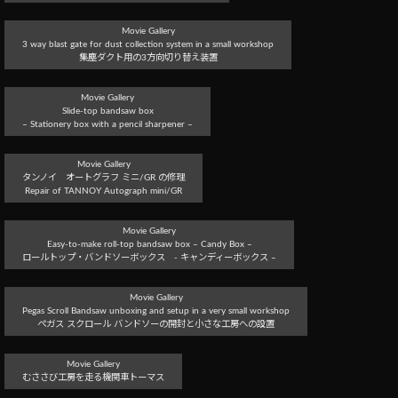
Movie Gallery
3 way blast gate for dust collection system in a small workshop
集塵ダクト用の3方向切り替え装置
Movie Gallery
Slide-top bandsaw box
– Stationery box with a pencil sharpener –
Movie Gallery
タンノイ オートグラフ ミニ/GR の修理
Repair of TANNOY Autograph mini/GR
Movie Gallery
Easy-to-make roll-top bandsaw box – Candy Box –
ロールトップ・バンドソーボックス - キャンディーボックス –
Movie Gallery
Pegas Scroll Bandsaw unboxing and setup in a very small workshop
ぺガス スクロール バンドソーの開封と小さな工房への設置
Movie Gallery
むささび工房を走る機関車トーマス