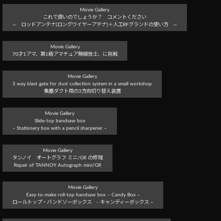
Movie Gallery
これで良いのでしょうか？ コメントください
― ロッドアンテナ(ロングワイヤーアテナ)＋人工RFグランドの使い方 ―
Movie Gallery
70才1アマ、第1級アマチュア無線技士、に挑戦
Movie Gallery
3 way blast gate for dust collection system in a small workshop
集塵ダクト用の3方向切り替え装置
Movie Gallery
Slide-top bandsaw box
– Stationery box with a pencil sharpener –
Movie Gallery
タンノイ オートグラフ ミニ/GR の修理
Repair of TANNOY Autograph mini/GR
Movie Gallery
Easy-to-make roll-top bandsaw box – Candy Box –
ロールトップ・バンドソーボックス - キャンディーボックス –