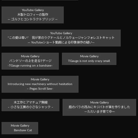
YouTube Gallery
木製トロフィーの製作
― ゴルフとコントラクトブリッジ ―
YouTube Gallery
“この愛は尊い” 我が家のラグドールとノルウェージャンフォレストキャット
― YouTubeショート動画による印象操作の疑い―
Movie Gallery
Movie Gallery
バンドソーの上を走るTゲージ
TGauge is not only crazy small.
-TGauge running on a bandsaw-
Movie Gallery
Introducing new machinery without hesitation
– Pegas Scroll Saw-
木工作とアマチュア無線
Movie Gallery
– 小さな工房の小さなシャック –
庭のバラの茂みにキジバトが巣を作りました
－ただいま子育て中ー
Movie Gallery
Bandsaw Cat