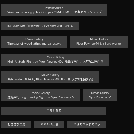
Movie Gallery
Wooden camera grip for Olympus OM-D EM10 木製カメラグリップ
Bandsaw box “The Moon”, overview and making.
Movie Gallery
Movie Gallery
The days of wood lathes and bandsaws.
Piper Pawnee 40 is a hard worker
Movie Gallery
High Altitude Flight by Piper Pawnee 40、高高度飛行、大井松田飛行場
Movie Gallery
Sight-seeing flight by Piper Pawnee 40 -Part Ⅱ, 大井松田飛行場
Movie Gallery
Movie Gallery
遊覧飛行 sight-seeing flight by Piper Pawnee 40
Piper Pawnee 40
工房と隠家
むささび工房
オオルリ山荘
おばあちゃまのお家