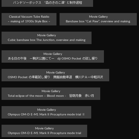
バンドソーボックス ”森のきのこ達” と制作過程
Classical Vacuum Tube Raidio
Movie Gallery
– making of 1930s Style Box –
Bandsaw box “Cat Paw”, overview and making.
Movie Gallery
Cubic bandsaw box The Junction, overview and making
Movie Gallery
ある日の午後 －駒沢公園にてー dji OSMO Pocket の試し撮り
Movie Gallery
OSMO Pocket の車載試し撮り 関越自動車道 横川ＰＡー中軽井沢
Movie Gallery
Total eclipse of the moon – Blood moon - 皆既月食 赤い月
Movie Gallery
Olympus OM-D E-M1 Mark II Procapture mode trial Ⅱ
Movie Gallery
Olympus OM-D E-M1 Mark II Procapture mode trial