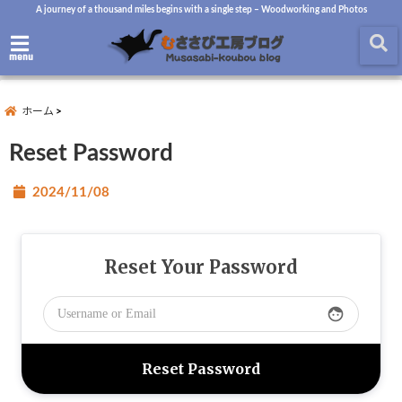
A journey of a thousand miles begins with a single step – Woodworking and Photos
menu
ホーム
Reset Password
2024/11/08
Reset Your Password
face