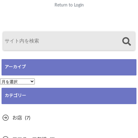
Return to Login
アーカイブ
ア
ー
カテゴリー
カ
イ
ブ
お店
(7)