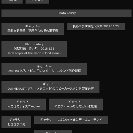
Photo Gallery
ギャラリー
長野えびす講花火大会 2017.11.23
関越自動車道 寄居ＰＡの星の王子様
Photo Gallery
皆既月蝕 赤い月 2018.1.31
Total eclipse of the moon -Blood moon-
ギャラリー
Dali Pico (ダリ・ピコ)用のスピーカースタンド製作過程
ギャラリー
Dali MENUET (ダリ・メヌエット)のスピーカースタンド製作過程
ギャラリー
ギャラリー
雨の日のディズニーシー
ハロウィーンの しながわ水族館
ギャラリー
ギャラリー おばあちゃまとディズニーランド
むささび工房