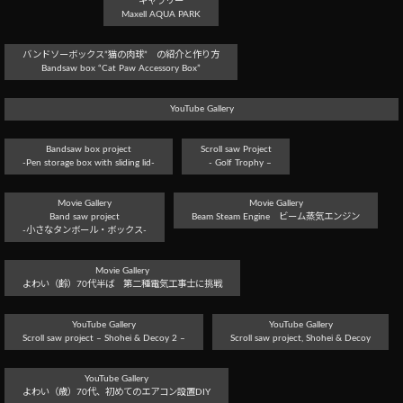
ギャラリー
Maxell AQUA PARK
バンドソーボックス”猫の肉球” の紹介と作り方
Bandsaw box “Cat Paw Accessory Box”
YouTube Gallery
Bandsaw box project
Scroll saw Project
-Pen storage box with sliding lid-
- Golf Trophy –
Movie Gallery
Movie Gallery
Band saw project
Beam Steam Engine ビーム蒸気エンジン
-小さなタンボール・ボックス-
Movie Gallery
よわい（齢）70代半ば 第二種電気工事士に挑戦
YouTube Gallery
YouTube Gallery
Scroll saw project – Shohei & Decoy 2 –
Scroll saw project, Shohei & Decoy
YouTube Gallery
よわい（歳）70代、初めてのエアコン設置DIY