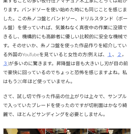
業することの多い夜行性アマチュア木工家にとっては助か
ります。バンドソーを使い始めた時にも同じことを感じま
した。この糸ノコ盤とバンドソー、ドリルスタンド（ボー
ル盤）を使っていれば、気兼ねなく真夜中の作業に没頭で
きるし、機構的にも高齢者に優しい比較的に安全な機械で
す。そのせいか、糸ノコ盤を使った作品作りを紹介してい
る外国のYouTubeを見ていると女性の方(例えば、
１
、
２
，
３
)が多いのに驚きます。昇降盤は音も大きいし刃が目の前
で豪快に回っているのでちょっと恐怖を感じますよね。私
はもう20年ほど使っていません。
さて、試し切で作った作品の仕上がりは上々で、サンプル
で入っていたブレードを使ったのですが切削面はかなり綺
麗で、ほとんどサンディングを必要としません。