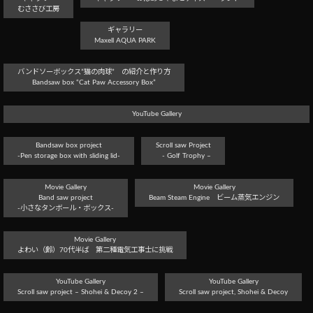
むささび工房
ギャラリー
Maxell AQUA PARK
バンドソーボックス”猫の肉球” の紹介と作り方
Bandsaw box “Cat Paw Accessory Box”
YouTube Gallery
Bandsaw box project
Scroll saw Project
-Pen storage box with sliding lid-
- Golf Trophy –
Movie Gallery
Movie Gallery
Band saw project
Beam Steam Engine ビーム蒸気エンジン
-小さなタンボール・ボックス-
Movie Gallery
よわい（齢）70代半ば 第二種電気工事士に挑戦
YouTube Gallery
YouTube Gallery
Scroll saw project – Shohei & Decoy 2 –
Scroll saw project, Shohei & Decoy