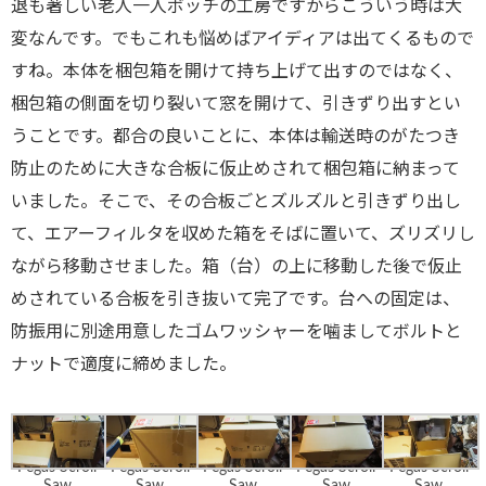
退も著しい老人一人ボッチの工房ですからこういう時は大
変なんです。でもこれも悩めばアイディアは出てくるもので
すね。本体を梱包箱を開けて持ち上げて出すのではなく、
梱包箱の側面を切り裂いて窓を開けて、引きずり出すとい
うことです。都合の良いことに、本体は輸送時のがたつき
防止のために大きな合板に仮止めされて梱包箱に納まって
いました。そこで、その合板ごとズルズルと引きずり出し
て、エアーフィルタを収めた箱をそばに置いて、ズリズリし
ながら移動させました。箱（台）の上に移動した後で仮止
めされている合板を引き抜いて完了です。台への固定は、
防振用に別途用意したゴムワッシャーを噛ましてボルトと
ナットで適度に締めました。
Pegas Scroll
Pegas Scroll
Pegas Scroll
Pegas Scroll
Pegas Scroll
Saw
Saw
Saw
Saw
Saw