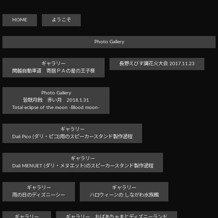
HOME
ようこそ
Photo Gallery
ギャラリー
長野えびす講花火大会 2017.11.23
関越自動車道 寄居ＰＡの星の王子様
Photo Gallery
皆既月蝕 赤い月 2018.1.31
Total eclipse of the moon -Blood moon-
ギャラリー
Dali Pico (ダリ・ピコ)用のスピーカースタンド製作過程
ギャラリー
Dali MENUET (ダリ・メヌエット)のスピーカースタンド製作過程
ギャラリー
ギャラリー
雨の日のディズニーシー
ハロウィーンの しながわ水族館
ギャラリー
ギャラリー おばあちゃまとディズニーランド