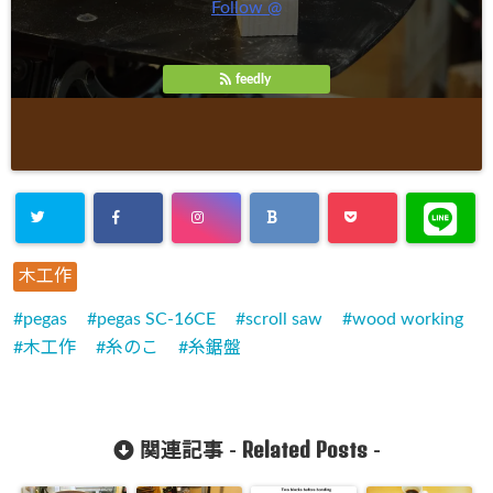
Follow @
feedly
木工作
pegas
pegas SC-16CE
scroll saw
wood working
木工作
糸のこ
糸鋸盤
Related Posts
関連記事 -
-