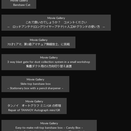
Movie Gallery
Bandsaw Cat
Movie Gallery
これで良いのでしょうか？ コメントください
― ロッドアンテナ(ロングワイヤーアテナ)＋人工RFグランドの使い方 ―
Movie Gallery
70才1アマ、第1級アマチュア無線技士、に挑戦
Movie Gallery
3 way blast gate for dust collection system in a small workshop
集塵ダクト用の3方向切り替え装置
Movie Gallery
Slide-top bandsaw box
– Stationery box with a pencil sharpener –
Movie Gallery
タンノイ オートグラフ ミニ/GR の修理
Repair of TANNOY Autograph mini/GR
Movie Gallery
Easy-to-make roll-top bandsaw box – Candy Box –