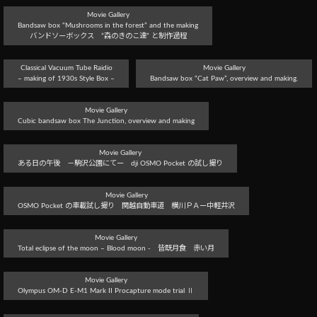
Movie Gallery
Bandsaw box “Mushrooms in the forest” and the making
バンドソーボックス ”森のきのこ達” と制作過程
Classical Vacuum Tube Raidio
Movie Gallery
– making of 1930s Style Box –
Bandsaw box “Cat Paw”, overview and making.
Movie Gallery
Cubic bandsaw box The Junction, overview and making
Movie Gallery
ある日の午後 －駒沢公園にてー dji OSMO Pocket の試し撮り
Movie Gallery
OSMO Pocket の車載試し撮り 関越自動車道 横川ＰＡー中軽井沢
Movie Gallery
Total eclipse of the moon – Blood moon - 皆既月食 赤い月
Movie Gallery
Olympus OM-D E-M1 Mark II Procapture mode trial Ⅱ