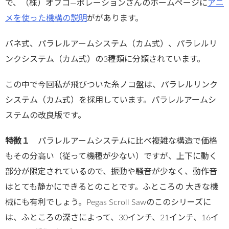
で、（株）オフコ―ポレーションさんのホームページに
アニ
メを使った
機構の
説明
ががあります。
バネ式、パラレルアームシステム（カム式）、パラレルリ
ンクシステム（カム式）の3種類に分類されています。
この中で今回私が飛びついた糸ノコ盤は、パラレルリンク
システム（カム式）を採用しています。パラレルアームシ
ステムの改良版です。
特徴１
パラレルアームシステムに比べ複雑な構造で価格
もその分高い（従って機種が少ない）ですが、上下に動く
部分が限定されているので、振動や騒音が少なく、動作音
はとても静かにできるとのことです。ふところの 大きな機
械にも有利でしょう。Pegas Scroll Sawのこのシリーズに
は、ふところの深さによって、30インチ、21インチ、16イ