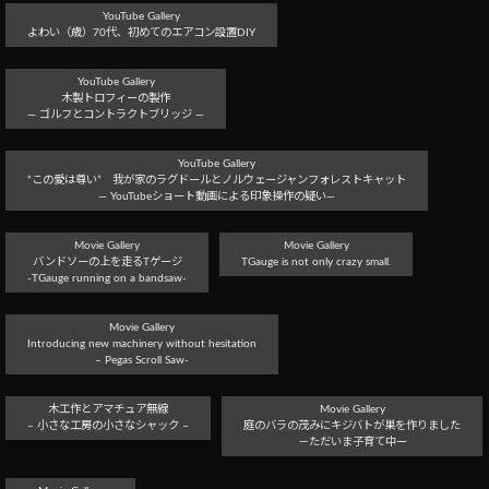
YouTube Gallery
よわい（歳）70代、初めてのエアコン設置DIY
YouTube Gallery
木製トロフィーの製作
― ゴルフとコントラクトブリッジ ―
YouTube Gallery
“この愛は尊い” 我が家のラグドールとノルウェージャンフォレストキャット
― YouTubeショート動画による印象操作の疑い―
Movie Gallery
Movie Gallery
バンドソーの上を走るTゲージ
TGauge is not only crazy small.
-TGauge running on a bandsaw-
Movie Gallery
Introducing new machinery without hesitation
– Pegas Scroll Saw-
木工作とアマチュア無線
Movie Gallery
– 小さな工房の小さなシャック –
庭のバラの茂みにキジバトが巣を作りました
－ただいま子育て中ー