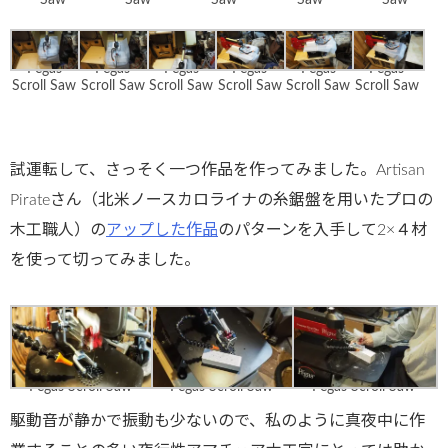
Pegas
Pegas
Pegas
Pegas
Pegas
Pegas
Scroll Saw
Scroll Saw
Scroll Saw
Scroll Saw
Scroll Saw
Scroll Saw
試運転して、さっそく一つ作品を作ってみました。Artisan
Pirateさん（北米ノースカロライナの糸鋸盤を用いたプロの
木工職人）の
アップした作品
のパターンを入手して2×４材
を使って切ってみました。
Pegas Scroll Saw
Pegas Scroll Saw
Pegas Scroll Saw
駆動音が静かで振動も少ないので、私のように真夜中に作