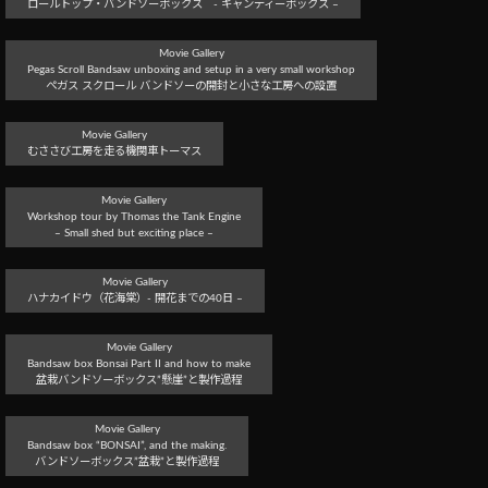
ロールトップ・バンドソーボックス - キャンディーボックス –
Movie Gallery
Pegas Scroll Bandsaw unboxing and setup in a very small workshop
ぺガス スクロール バンドソーの開封と小さな工房への設置
Movie Gallery
むささび工房を走る機関車トーマス
Movie Gallery
Workshop tour by Thomas the Tank Engine
– Small shed but exciting place –
Movie Gallery
ハナカイドウ（花海棠）- 開花までの40日 –
Movie Gallery
Bandsaw box Bonsai Part II and how to make
盆栽バンドソーボックス”懸崖”と製作過程
Movie Gallery
Bandsaw box “BONSAI”, and the making.
バンドソーボックス”盆栽”と製作過程