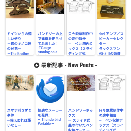
ドイツからの嬉
バンドソーの上
只今鋭意制作中
4×4 アンプ／ス
しい便り
で電車を走らせ
の途中報告
ピーカーセレク
－森のキノコ達
てみました！
― ペン収納ボ
ター
-TGauge
の兄弟－
ックス（スライ
ラックスマン
running on a
－The Brother
ディング式
AS-5IIIの改造
bandsaw-
of forest
蓋） ―
mushrooms－
New Posts
最新記事 -
-
スマホ引きずり
快適なメーラー
バンドソーボッ
只今鋭意制作中
事件
を発見！
クス
の途中報告
― Thunderbird
―備えあれば憂
ー スライド式
― ペン収納ボ
Portable ―
いなしー
蓋の付いたペン
ックス（スライ
収納ケース ー
ディング式