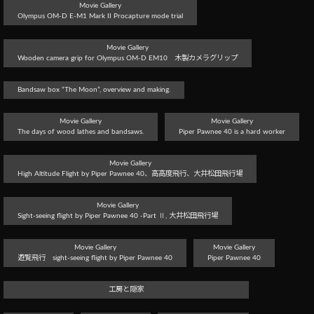
Movie Gallery
Olympus OM-D E-M1 Mark II Procapture mode trial
Movie Gallery
Wooden camera grip for Olympus OM-D EM10 木製カメラグリップ
Bandsaw box “The Moon”, overview and making.
Movie Gallery
Movie Gallery
The days of wood lathes and bandsaws.
Piper Pawnee 40 is a hard worker
Movie Gallery
High Altitude Flight by Piper Pawnee 40、高高度飛行、大井松田飛行場
Movie Gallery
Sight-seeing flight by Piper Pawnee 40 -Part Ⅱ, 大井松田飛行場
Movie Gallery
Movie Gallery
遊覧飛行 sight-seeing flight by Piper Pawnee 40
Piper Pawnee 40
工房と隠家