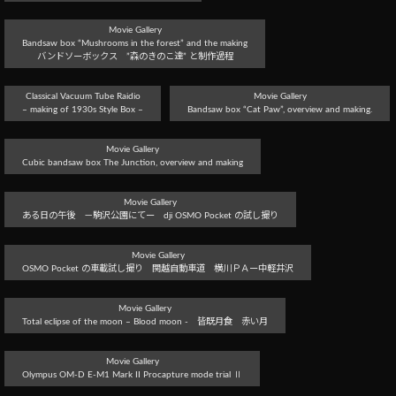
Movie Gallery
Bandsaw box “Mushrooms in the forest” and the making
バンドソーボックス ”森のきのこ達” と制作過程
Classical Vacuum Tube Raidio
Movie Gallery
– making of 1930s Style Box –
Bandsaw box “Cat Paw”, overview and making.
Movie Gallery
Cubic bandsaw box The Junction, overview and making
Movie Gallery
ある日の午後 －駒沢公園にてー dji OSMO Pocket の試し撮り
Movie Gallery
OSMO Pocket の車載試し撮り 関越自動車道 横川ＰＡー中軽井沢
Movie Gallery
Total eclipse of the moon – Blood moon - 皆既月食 赤い月
Movie Gallery
Olympus OM-D E-M1 Mark II Procapture mode trial Ⅱ