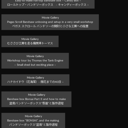
Easy-to-make roll-top bandsaw box – Candy Box –
ロールトップ・バンドソーボックス - キャンディーボックス –
Movie Gallery
Pegas Scroll Bandsaw unboxing and setup in a very small workshop
ぺガス スクロール バンドソーの開封と小さな工房への設置
Movie Gallery
むささび工房を走る機関車トーマス
Movie Gallery
Workshop tour by Thomas the Tank Engine
– Small shed but exciting place –
Movie Gallery
ハナカイドウ（花海棠）- 開花までの40日 –
Movie Gallery
Bandsaw box Bonsai Part II and how to make
盆栽バンドソーボックス”懸崖”と製作過程
Movie Gallery
Bandsaw box “BONSAI”, and the making.
バンドソーボックス”盆栽”と製作過程