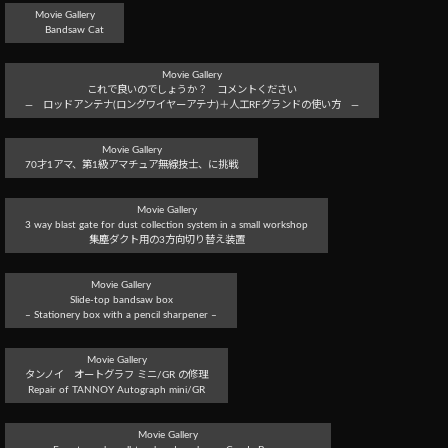
Movie Gallery
Bandsaw Cat
Movie Gallery
これで良いのでしょうか？ コメントください
― ロッドアンテナ(ロングワイヤーアテナ)＋人工RFグランドの使い方 ―
Movie Gallery
70才1アマ、第1級アマチュア無線技士、に挑戦
Movie Gallery
3 way blast gate for dust collection system in a small workshop
集塵ダクト用の3方向切り替え装置
Movie Gallery
Slide-top bandsaw box
– Stationery box with a pencil sharpener –
Movie Gallery
タンノイ オートグラフ ミニ/GR の修理
Repair of TANNOY Autograph mini/GR
Movie Gallery