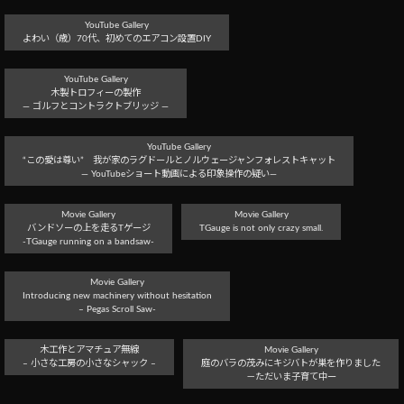
YouTube Gallery
よわい（歳）70代、初めてのエアコン設置DIY
YouTube Gallery
木製トロフィーの製作
― ゴルフとコントラクトブリッジ ―
YouTube Gallery
“この愛は尊い” 我が家のラグドールとノルウェージャンフォレストキャット
― YouTubeショート動画による印象操作の疑い―
Movie Gallery
Movie Gallery
バンドソーの上を走るTゲージ
TGauge is not only crazy small.
-TGauge running on a bandsaw-
Movie Gallery
Introducing new machinery without hesitation
– Pegas Scroll Saw-
木工作とアマチュア無線
Movie Gallery
– 小さな工房の小さなシャック –
庭のバラの茂みにキジバトが巣を作りました
－ただいま子育て中ー