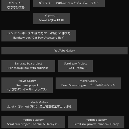
ギャラリー
ギャラリー おばあちゃまとディズニーランド
むささび工房
ギャラリー
Maxell AQUA PARK
バンドソーボックス”猫の肉球” の紹介と作り方
Bandsaw box “Cat Paw Accessory Box”
YouTube Gallery
Bandsaw box project
Scroll saw Project
-Pen storage box with sliding lid-
- Golf Trophy –
Movie Gallery
Movie Gallery
Band saw project
Beam Steam Engine ビーム蒸気エンジン
-小さなタンボール・ボックス-
Movie Gallery
よわい（齢）70代半ば 第二種電気工事士に挑戦
YouTube Gallery
YouTube Gallery
Scroll saw project – Shohei & Decoy 2 –
Scroll saw project, Shohei & Decoy