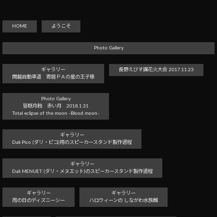
HOME
ようこそ
Photo Gallery
ギャラリー
長野えびす講花火大会 2017.11.23
関越自動車道 寄居ＰＡの星の王子様
Photo Gallery
皆既月蝕 赤い月 2018.1.31
Total eclipse of the moon -Blood moon-
ギャラリー
Dali Pico (ダリ・ピコ)用のスピーカースタンド製作過程
ギャラリー
Dali MENUET (ダリ・メヌエット)のスピーカースタンド製作過程
ギャラリー
ギャラリー
雨の日のディズニーシー
ハロウィーンの しながわ水族館