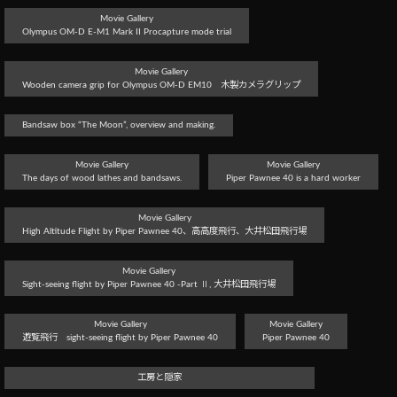
Movie Gallery
Olympus OM-D E-M1 Mark II Procapture mode trial
Movie Gallery
Wooden camera grip for Olympus OM-D EM10 木製カメラグリップ
Bandsaw box “The Moon”, overview and making.
Movie Gallery
Movie Gallery
The days of wood lathes and bandsaws.
Piper Pawnee 40 is a hard worker
Movie Gallery
High Altitude Flight by Piper Pawnee 40、高高度飛行、大井松田飛行場
Movie Gallery
Sight-seeing flight by Piper Pawnee 40 -Part Ⅱ, 大井松田飛行場
Movie Gallery
Movie Gallery
遊覧飛行 sight-seeing flight by Piper Pawnee 40
Piper Pawnee 40
工房と隠家