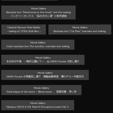
Movie Gallery
Bandsaw box “Mushrooms in the forest” and the making
バンドソーボックス ”森のきのこ達” と制作過程
Classical Vacuum Tube Raidio
Movie Gallery
– making of 1930s Style Box –
Bandsaw box “Cat Paw”, overview and making.
Movie Gallery
Cubic bandsaw box The Junction, overview and making
Movie Gallery
ある日の午後 －駒沢公園にてー dji OSMO Pocket の試し撮り
Movie Gallery
OSMO Pocket の車載試し撮り 関越自動車道 横川ＰＡー中軽井沢
Movie Gallery
Total eclipse of the moon – Blood moon - 皆既月食 赤い月
Movie Gallery
Olympus OM-D E-M1 Mark II Procapture mode trial Ⅱ