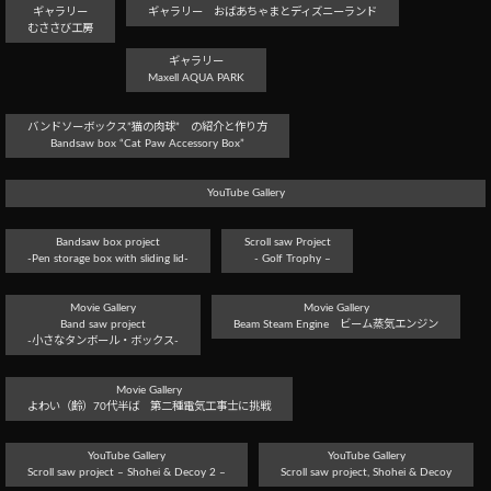
ギャラリー
ギャラリー おばあちゃまとディズニーランド
むささび工房
ギャラリー
Maxell AQUA PARK
バンドソーボックス”猫の肉球” の紹介と作り方
Bandsaw box “Cat Paw Accessory Box”
YouTube Gallery
Bandsaw box project
Scroll saw Project
-Pen storage box with sliding lid-
- Golf Trophy –
Movie Gallery
Movie Gallery
Band saw project
Beam Steam Engine ビーム蒸気エンジン
-小さなタンボール・ボックス-
Movie Gallery
よわい（齢）70代半ば 第二種電気工事士に挑戦
YouTube Gallery
YouTube Gallery
Scroll saw project – Shohei & Decoy 2 –
Scroll saw project, Shohei & Decoy