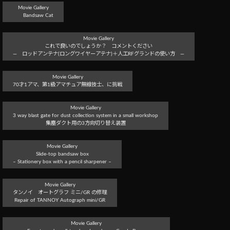
Movie Gallery
Bandsaw Cat
Movie Gallery
これで良いのでしょうか？ コメントください
― ロッドアンテナ(ロングワイヤーアテナ)＋人工RFグランドの使い方 ―
Movie Gallery
70才1アマ、第1級アマチュア無線技士、に挑戦
Movie Gallery
3 way blast gate for dust collection system in a small workshop
集塵ダクト用の3方向切り替え装置
Movie Gallery
Slide-top bandsaw box
– Stationery box with a pencil sharpener –
Movie Gallery
タンノイ オートグラフ ミニ/GR の修理
Repair of TANNOY Autograph mini/GR
Movie Gallery