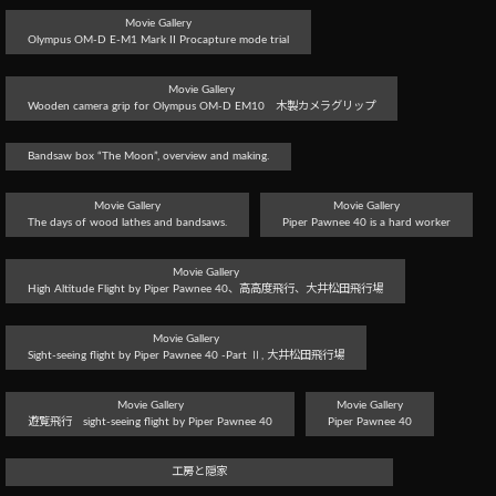
Movie Gallery
Olympus OM-D E-M1 Mark II Procapture mode trial
Movie Gallery
Wooden camera grip for Olympus OM-D EM10 木製カメラグリップ
Bandsaw box “The Moon”, overview and making.
Movie Gallery
Movie Gallery
The days of wood lathes and bandsaws.
Piper Pawnee 40 is a hard worker
Movie Gallery
High Altitude Flight by Piper Pawnee 40、高高度飛行、大井松田飛行場
Movie Gallery
Sight-seeing flight by Piper Pawnee 40 -Part Ⅱ, 大井松田飛行場
Movie Gallery
Movie Gallery
遊覧飛行 sight-seeing flight by Piper Pawnee 40
Piper Pawnee 40
工房と隠家