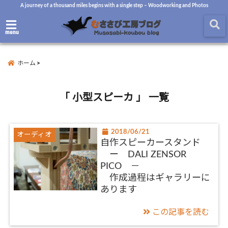
A journey of a thousand miles begins with a single step – Woodworking and Photos
menu
ホーム
「 小型スピーカ 」 一覧
2018/06/21
オーディオ
自作スピーカースタンド
ー DALI ZENSOR
PICO －
作成過程はギャラリーに
あります
この記事を読む