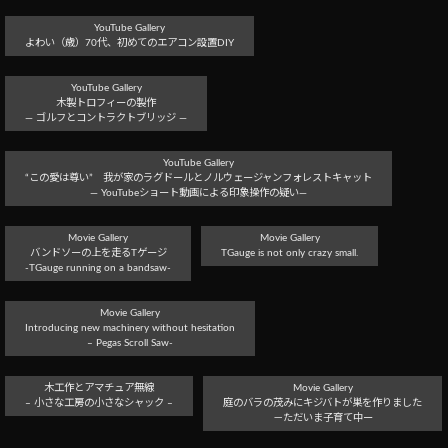
YouTube Gallery
よわい（歳）70代、初めてのエアコン設置DIY
YouTube Gallery
木製トロフィーの製作
― ゴルフとコントラクトブリッジ ―
YouTube Gallery
“この愛は尊い” 我が家のラグドールとノルウェージャンフォレストキャット
― YouTubeショート動画による印象操作の疑い―
Movie Gallery
Movie Gallery
バンドソーの上を走るTゲージ
TGauge is not only crazy small.
-TGauge running on a bandsaw-
Movie Gallery
Introducing new machinery without hesitation
– Pegas Scroll Saw-
木工作とアマチュア無線
Movie Gallery
– 小さな工房の小さなシャック –
庭のバラの茂みにキジバトが巣を作りました
－ただいま子育て中ー