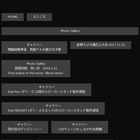
HOME
ようこそ
Photo Gallery
ギャラリー
長野えびす講花火大会 2017.11.23
関越自動車道 寄居ＰＡの星の王子様
Photo Gallery
皆既月蝕 赤い月 2018.1.31
Total eclipse of the moon -Blood moon-
ギャラリー
Dali Pico (ダリ・ピコ)用のスピーカースタンド製作過程
ギャラリー
Dali MENUET (ダリ・メヌエット)のスピーカースタンド製作過程
ギャラリー
ギャラリー
雨の日のディズニーシー
ハロウィーンの しながわ水族館