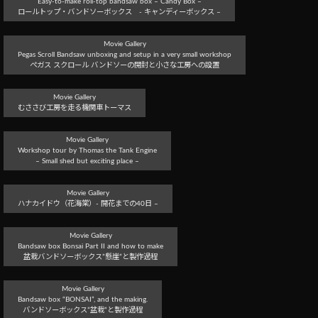
Easy-to-make roll-top bandsaw box – Candy Box –
ロールトップ・バンドソーボックス - キャンディーボックス –
Movie Gallery
Pegas Scroll Bandsaw unboxing and setup in a very small workshop
ぺガス スクロール バンドソーの開封と小さな工房への設置
Movie Gallery
むささび工房を走る機関車トーマス
Movie Gallery
Workshop tour by Thomas the Tank Engine
– Small shed but exciting place –
Movie Gallery
ハナカイドウ（花海棠）- 開花までの40日 –
Movie Gallery
Bandsaw box Bonsai Part II and how to make
盆栽バンドソーボックス”懸崖”と製作過程
Movie Gallery
Bandsaw box “BONSAI”, and the making.
バンドソーボックス”盆栽”と製作過程