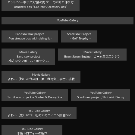
バンドソーボックス”猫の肉球” の紹介と作り方
Bandsaw box “Cat Paw Accessory Box”
YouTube Gallery
Bandsaw box project
Scroll saw Project
-Pen storage box with sliding lid-
- Golf Trophy –
Movie Gallery
Movie Gallery
Band saw project
Beam Steam Engine ビーム蒸気エンジン
-小さなタンボール・ボックス-
Movie Gallery
よわい（齢）70代半ば 第二種電気工事士に挑戦
YouTube Gallery
YouTube Gallery
Scroll saw project – Shohei & Decoy 2 –
Scroll saw project, Shohei & Decoy
YouTube Gallery
よわい（歳）70代、初めてのエアコン設置DIY
YouTube Gallery
木製トロフィーの製作