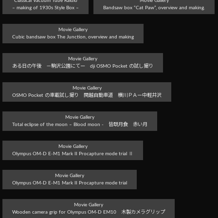
Classical Vacuum Tube Raidio
Movie Gallery
– making of 1930s Style Box –
Bandsaw box “Cat Paw”, overview and making.
Movie Gallery
Cubic bandsaw box The Junction, overview and making
Movie Gallery
ある日の午後 －駒沢公園にてー dji OSMO Pocket の試し撮り
Movie Gallery
OSMO Pocket の車載試し撮り 関越自動車道 横川ＰＡー中軽井沢
Movie Gallery
Total eclipse of the moon – Blood moon - 皆既月食 赤い月
Movie Gallery
Olympus OM-D E-M1 Mark II Procapture mode trial Ⅱ
Movie Gallery
Olympus OM-D E-M1 Mark II Procapture mode trial
Movie Gallery
Wooden camera grip for Olympus OM-D EM10 木製カメラグリップ