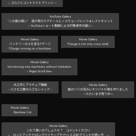
― ゴルフとコントラクトブリッジ ―
YouTube Gallery
“この愛は尊い” 我が家のラグドールとノルウェージャンフォレストキャット
― YouTubeショート動画による印象操作の疑い―
Movie Gallery
Movie Gallery
バンドソーの上を走るTゲージ
TGauge is not only crazy small.
-TGauge running on a bandsaw-
Movie Gallery
Introducing new machinery without hesitation
– Pegas Scroll Saw-
木工作とアマチュア無線
Movie Gallery
– 小さな工房の小さなシャック –
庭のバラの茂みにキジバトが巣を作りました
－ただいま子育て中ー
Movie Gallery
Bandsaw Cat
Movie Gallery
これで良いのでしょうか？ コメントください
― ロッドアンテナ(ロングワイヤーアテナ)＋人工RFグランドの使い方 ―