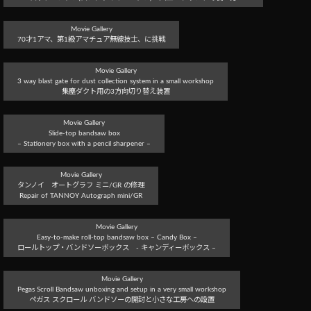
Movie Gallery
70才1アマ、第1級アマチュア無線技士、に挑戦
Movie Gallery
3 way blast gate for dust collection system in a small workshop
集塵ダクト用の3方向切り替え装置
Movie Gallery
Slide-top bandsaw box
– Stationery box with a pencil sharpener –
Movie Gallery
タンノイ オートグラフ ミニ/GR の修理
Repair of TANNOY Autograph mini/GR
Movie Gallery
Easy-to-make roll-top bandsaw box – Candy Box –
ロールトップ・バンドソーボックス - キャンディーボックス –
Movie Gallery
Pegas Scroll Bandsaw unboxing and setup in a very small workshop
ぺガス スクロール バンドソーの開封と小さな工房への設置