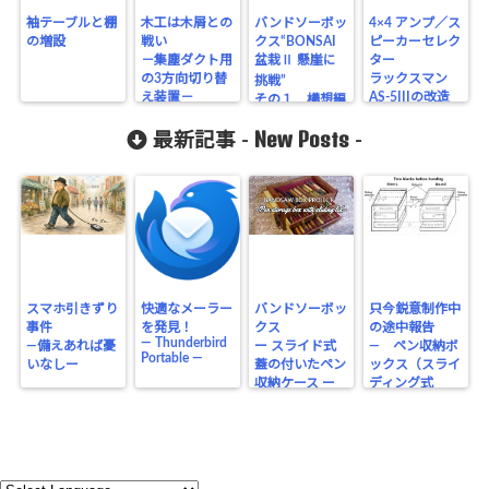
袖テーブルと棚
木工は木屑との
バンドソーボッ
4×4 アンプ／ス
の増設
戦い
クス“BONSAI
ピーカーセレク
－集塵ダクト用
盆栽Ⅱ 懸崖に
ター
の3方向切り替
ラックスマン
挑戦”
え装置－
AS-5IIIの改造
その１ 構想編
New Posts
最新記事 -
-
スマホ引きずり
快適なメーラー
バンドソーボッ
只今鋭意制作中
事件
を発見！
クス
の途中報告
― Thunderbird
―備えあれば憂
ー スライド式
― ペン収納ボ
Portable ―
いなしー
蓋の付いたペン
ックス（スライ
収納ケース ー
ディング式
蓋） ―