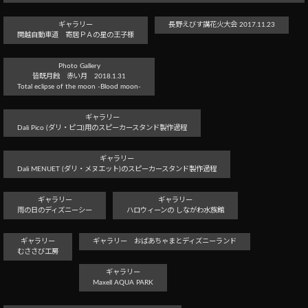
ギャラリー
長野えびす講花火大会 2017.11.23
関越自動車道 寄居ＰＡの星の王子様
Photo Gallery
皆既月蝕 赤い月 2018.1.31
Total eclipse of the moon -Blood moon-
ギャラリー
Dali Pico (ダリ・ピコ)用のスピーカースタンド製作過程
ギャラリー
Dali MENUET (ダリ・メヌエット)のスピーカースタンド製作過程
ギャラリー
ギャラリー
雨の日のディズニーシー
ハロウィーンの しながわ水族館
ギャラリー
ギャラリー おばあちゃまとディズニーランド
むささび工房
ギャラリー
Maxell AQUA PARK