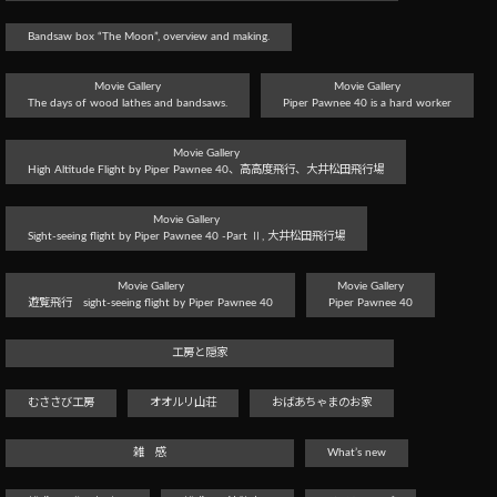
Bandsaw box “The Moon”, overview and making.
Movie Gallery
Movie Gallery
The days of wood lathes and bandsaws.
Piper Pawnee 40 is a hard worker
Movie Gallery
High Altitude Flight by Piper Pawnee 40、高高度飛行、大井松田飛行場
Movie Gallery
Sight-seeing flight by Piper Pawnee 40 -Part Ⅱ, 大井松田飛行場
Movie Gallery
Movie Gallery
遊覧飛行 sight-seeing flight by Piper Pawnee 40
Piper Pawnee 40
工房と隠家
むささび工房
オオルリ山荘
おばあちゃまのお家
雑 感
What’s new