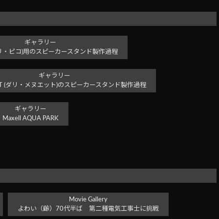
ギャラリー
co (ダリ・ピコ)用のスピーカースタンド製作過程
ギャラリー
NUET (ダリ・メヌエット)のスピーカースタンド製作過程
ギャラリー
Maxell AQUA PARK
Movie Gallery
よわい（齢）70代半ば 第二種電気工事士に挑戦