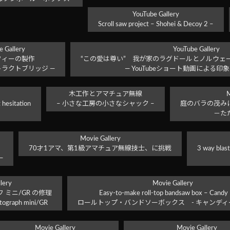
YouTube Gallery
Scroll saw project – Shohei & Decoy 2 –
 Gallery
YouTube Gallery
フィーの製作
“この愛は尊い” 我が家のラグドールとノルウェ
トラクトブリッジ ―
― YouTubeショート動画による印
木工作とアマチュア無線
M
 hesitation
– 小さな工房の小さなシャック –
庭のバラの茂み
－た
Movie Gallery
70才1アマ、第1級アマチュア無線技士、に挑戦
3 way blast
―
lery
Movie Gallery
ミニ/GR の修理
Easy-to-make roll-top bandsaw box – Candy
tograph mini/GR
ロールトップ・バンドソーボックス - キャンディ
Movie Gallery
Movie Gallery