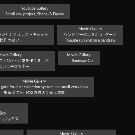
YouTube Gallery
Scroll saw project, Shohei & Decoy
Movie Gallery
ージャンフォレストキャット
バンドソーの上を走るTゲージ
象操作の疑い―
-TGauge running on a bandsaw-
ovie Gallery
Movie Gallery
にキジバトが巣を作りました
Bandsaw Cat
だいま子育て中ー
Movie Gallery
 gate for dust collection system in a small workshop
集塵ダクト用の3方向切り替え装置
 Box –
ーボックス –
Movie Gallery