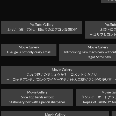
YouTube Gallery
YouTube
よわい（歳）70代、初めてのエアコン設置DIY
木製トロ
― ゴルフとコン
Movie Gallery
Movie Gallery
TGauge is not only crazy small.
Introducing new machinery without
– Pegas Scroll Saw-
Movie Gallery
これで良いのでしょうか？ コメントください
― ロッドアンテナ(ロングワイヤーアテナ)＋人工RFグランドの使い方 
Movie Gallery
Movie Gal
Slide-top bandsaw box
タンノイ オートグラフ 
– Stationery box with a pencil sharpener –
Repair of TANNOY Au
Movie Gallery