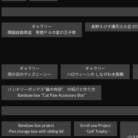
ギャラリー
長野えびす講花火大会 2017
関越自動車道 寄居ＰＡの星の王子様
ギャラリー
ギャラリー
雨の日のディズニーシー
ハロウィーンの しながわ水族館
バンドソーボックス”猫の肉球” の紹介と作り方
Bandsaw box “Cat Paw Accessory Box”
Bandsaw box project
Scroll saw Project
-Pen storage box with sliding lid-
- Golf Trophy –
-小さ