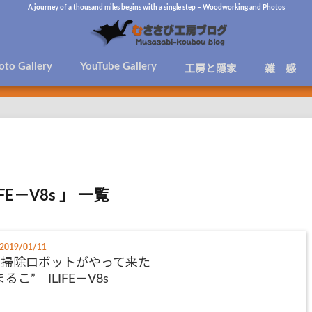
A journey of a thousand miles begins with a single step – Woodworking and Photos
oto Gallery
YouTube Gallery
工房と隠家
雑 感
IFE－V8s 」 一覧
2019/01/11
お掃除ロボットがやって来た
まるこ” ILIFE－V8s