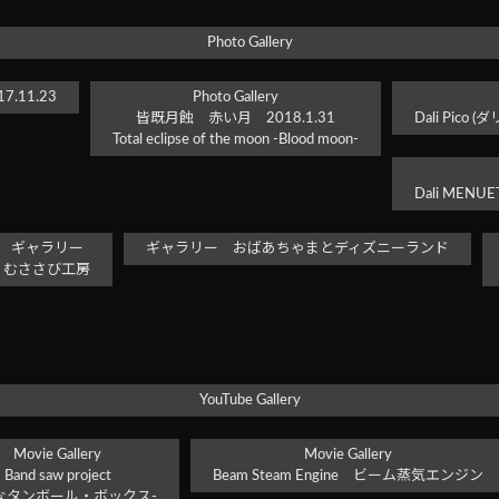
Photo Gallery
.11.23
Photo Gallery
皆既月蝕 赤い月 2018.1.31
Dali Pi
Total eclipse of the moon -Blood moon-
Dali ME
ギャラリー
ギャラリー おばあちゃまとディズニーランド
むささび工房
YouTube Gallery
Movie Gallery
Movie Gallery
Band saw project
Beam Steam Engine ビーム蒸気エンジン
なタンボール・ボックス-