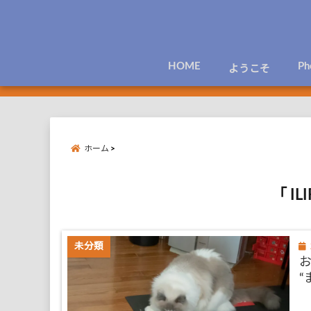
HOME
Ph
ようこそ
ホーム
「 IL
未分類
“