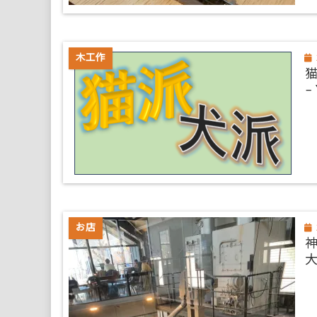
木工作
–
お店