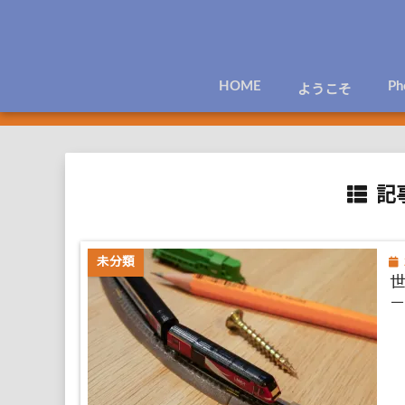
HOME
Ph
ようこそ
記事
未分類
－