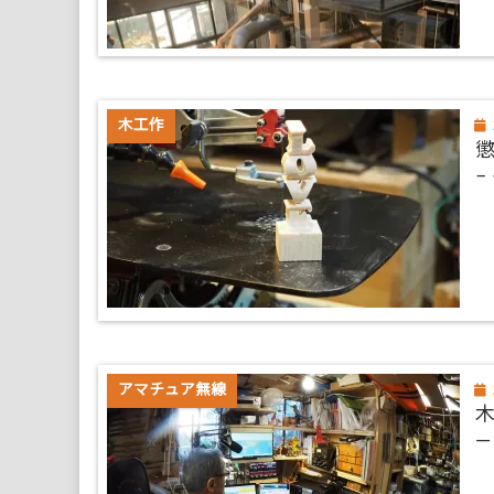
木工作
–
アマチュア無線
―