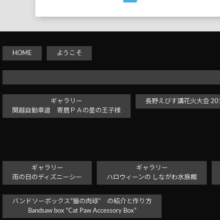
HOME
ようこそ
ギャラリー
長野えびす講花火大会 2017
関越自動車道 寄居ＰＡの星の王子様
ギャラリー
ギャラリー
雨の日のディズニーシー
ハロウィーンの しながわ水族館
バンドソーボックス”猫の肉球” の紹介と作り方
Bandsaw box “Cat Paw Accessory Box”