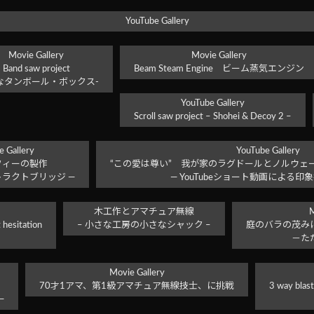
YouTube Gallery
Movie Gallery
Movie Gallery
Band saw project
Beam Steam Engine ビーム蒸気エンジン
なタンボール・ボックス-
YouTube Gallery
Scroll saw project – Shohei & Decoy 2 –
 Gallery
YouTube Gallery
フィーの製作
“この愛は尊い” 我が家のラグドールとノルウェ
トラクトブリッジ ―
― YouTubeショート動画による印
木工作とアマチュア無線
M
 hesitation
– 小さな工房の小さなシャック –
庭のバラの茂み
－た
Movie Gallery
70才1アマ、第1級アマチュア無線技士、に挑戦
3 way blast
―