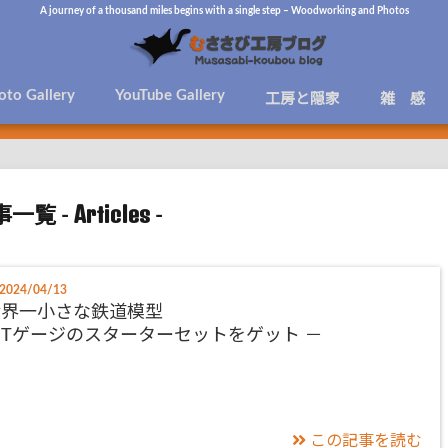
A journey of a thousand miles begins with a single step – Woodworking and Photos
oto Gallery
YouTube Gallery
工房と隠家
雑 感
Articles
一覧 -
-
2024/04/13
世界一小さな鉄道模型
Tゲージのスターターセットをゲット －
この記事を読む