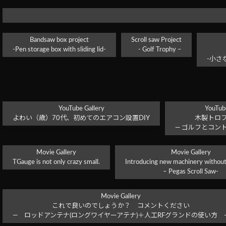
Bandsaw box project
Scroll saw Project
-Pen storage box with sliding lid-
- Golf Trophy –
-小さ
YouTube Gallery
YouTube
よわい（歳）70代、初めてのエアコン設置DIY
木製トロ
― ゴルフとコン
Movie Gallery
Movie Gallery
TGauge is not only crazy small.
Introducing new machinery without
– Pegas Scroll Saw-
Movie Gallery
これで良いのでしょうか？ コメントください
― ロッドアンテナ(ロングワイヤーアテナ)＋人工RFグランドの使い方 