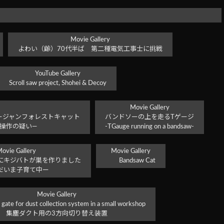
Movie Gallery
よわい（齢）70代半ば 第二種電気工事士に挑戦
YouTube Gallery
Scroll saw project, Shohei & Decoy
Movie Gallery
ージャンフォレストキャット
バンドソーの上を走るTゲージ
象操作の疑い―
-TGauge running on a bandsaw-
ovie Gallery
Movie Gallery
にキジバトが巣を作りました
Bandsaw Cat
だいま子育て中ー
Movie Gallery
 gate for dust collection system in a small workshop
集塵ダクト用の3方向切り替え装置