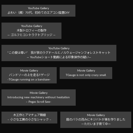
YouTube Gallery
よわい（歳）70代、初めてのエアコン設置DIY
YouTube Gallery
木製トロフィーの製作
― ゴルフとコントラクトブリッジ ―
YouTube Gallery
“この愛は尊い” 我が家のラグドールとノルウェージャンフォレストキャット
― YouTubeショート動画による印象操作の疑い―
Movie Gallery
Movie Gallery
バンドソーの上を走るTゲージ
TGauge is not only crazy small.
-TGauge running on a bandsaw-
Movie Gallery
Introducing new machinery without hesitation
– Pegas Scroll Saw-
木工作とアマチュア無線
Movie Gallery
– 小さな工房の小さなシャック –
庭のバラの茂みにキジバトが巣を作りました
－ただいま子育て中ー