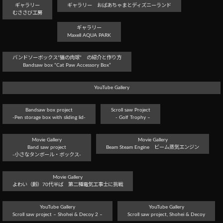
ギャラリー
ギャラリー おばあちゃまとディズニーランド
むささび工房
ギャラリー
Maxell AQUA PARK
バンドソーボックス”猫の肉球” の紹介と作り方
Bandsaw box “Cat Paw Accessory Box”
YouTube Gallery
Bandsaw box project
Scroll saw Project
-Pen storage box with sliding lid-
- Golf Trophy –
Movie Gallery
Movie Gallery
Band saw project
Beam Steam Engine ビーム蒸気エンジン
-小さなタンボール・ボックス-
Movie Gallery
よわい（齢）70代半ば 第二種電気工事士に挑戦
YouTube Gallery
YouTube Gallery
Scroll saw project – Shohei & Decoy 2 –
Scroll saw project, Shohei & Decoy