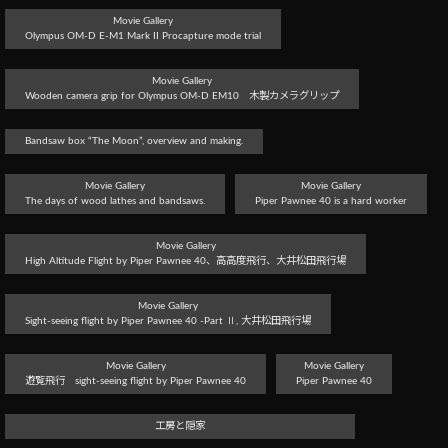
Movie Gallery
Olympus OM-D E-M1 Mark II Procapture mode trial
Movie Gallery
Wooden camera grip for Olympus OM-D EM10 木製カメラグリップ
Bandsaw box “The Moon”, overview and making.
Movie Gallery
Movie Gallery
The days of wood lathes and bandsaws.
Piper Pawnee 40 is a hard worker
Movie Gallery
High Altitude Flight by Piper Pawnee 40、高高度飛行、大井松田飛行場
Movie Gallery
Sight-seeing flight by Piper Pawnee 40 -Part Ⅱ, 大井松田飛行場
Movie Gallery
Movie Gallery
遊覧飛行 sight-seeing flight by Piper Pawnee 40
Piper Pawnee 40
工房と隠家