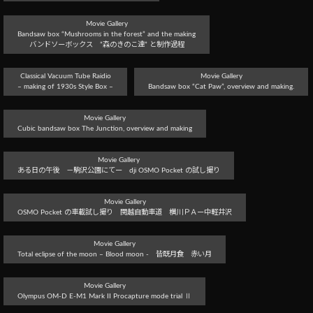
Movie Gallery
Bandsaw box “Mushrooms in the forest” and the making
バンドソーボックス ”森のきのこ達” と制作過程
Classical Vacuum Tube Raidio
Movie Gallery
– making of 1930s Style Box –
Bandsaw box “Cat Paw”, overview and making.
Movie Gallery
Cubic bandsaw box The Junction, overview and making
Movie Gallery
ある日の午後 －駒沢公園にてー dji OSMO Pocket の試し撮り
Movie Gallery
OSMO Pocket の車載試し撮り 関越自動車道 横川ＰＡー中軽井沢
Movie Gallery
Total eclipse of the moon – Blood moon - 皆既月食 赤い月
Movie Gallery
Olympus OM-D E-M1 Mark II Procapture mode trial Ⅱ