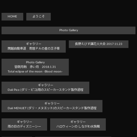
HOME
ようこそ
Photo Gallery
ギャラリー
長野えびす講花火大会 2017.11.23
関越自動車道 寄居ＰＡの星の王子様
Photo Gallery
皆既月蝕 赤い月 2018.1.31
Total eclipse of the moon -Blood moon-
ギャラリー
Dali Pico (ダリ・ピコ)用のスピーカースタンド製作過程
ギャラリー
Dali MENUET (ダリ・メヌエット)のスピーカースタンド製作過程
ギャラリー
ギャラリー
雨の日のディズニーシー
ハロウィーンの しながわ水族館