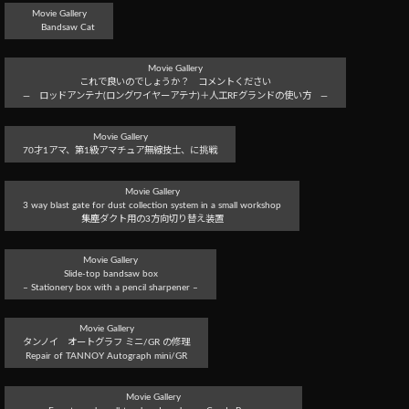
Movie Gallery
Bandsaw Cat
Movie Gallery
これで良いのでしょうか？ コメントください
― ロッドアンテナ(ロングワイヤーアテナ)＋人工RFグランドの使い方 ―
Movie Gallery
70才1アマ、第1級アマチュア無線技士、に挑戦
Movie Gallery
3 way blast gate for dust collection system in a small workshop
集塵ダクト用の3方向切り替え装置
Movie Gallery
Slide-top bandsaw box
– Stationery box with a pencil sharpener –
Movie Gallery
タンノイ オートグラフ ミニ/GR の修理
Repair of TANNOY Autograph mini/GR
Movie Gallery