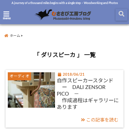
A journey of a thousand miles begins with a single step – Woodworking and Photos
menu
ホーム
「 ダリスピーカ 」 一覧
2018/06/21
オーディオ
自作スピーカースタンド
ー DALI ZENSOR
PICO －
作成過程はギャラリーに
あります
この記事を読む