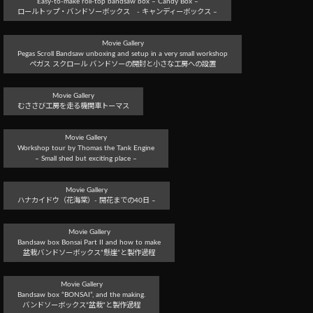
Easy-to-make roll-top bandsaw box – Candy Box –
ロールトップ・バンドソーボックス - キャンディーボックス –
Movie Gallery
Pegas Scroll Bandsaw unboxing and setup in a very small workshop
ぺガス スクロール バンドソーの開封と小さな工房への設置
Movie Gallery
むささび工房を走る機関車トーマス
Movie Gallery
Workshop tour by Thomas the Tank Engine
– Small shed but exciting place –
Movie Gallery
ハナカイドウ（花海棠）- 開花までの40日 –
Movie Gallery
Bandsaw box Bonsai Part II and how to make
盆栽バンドソーボックス”懸崖”と製作過程
Movie Gallery
Bandsaw box “BONSAI”, and the making.
バンドソーボックス”盆栽”と製作過程